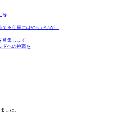
工等
持てる仕事にはやりがいが！
を募集します
ルドへの挑戦を
れました。