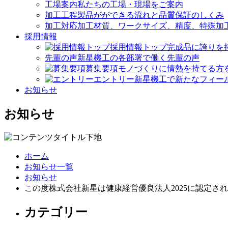
工場案内
私たちの工場・現場をご案内
加工工程
製品がができる流れと品質保証のしくみ
加工対応
加工材質、ワークサイズ、精度、特殊加
採用情報
採用情報トップ
完成品に誇りを
先輩の声
新星機工の各部署で働く先輩の声
募集要項
モノづくりに情熱を持てる方
エントリー
新星機工で新たなフィー
お知らせ
お知らせ
ホーム
お知らせ一覧
お知らせ
この度株式会社新星は健康経営優良法人2025に認定さ
カテゴリー