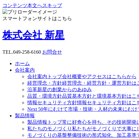
コンテンツ本文へスキップ
スマートフォンサイトはこちら
株式会社 新星
TEL.
049-258-6160
お問合せ
ホーム
会社案内
会社案内トップ
会社概要やアクセスはこちらから
経営理念・方針
経営理念・経営方針・運営方針は
沿革
新星の創業からのあゆみ
品質・環境方針
品質基本方針と環境基本方針はこ
情報セキュリティ方針
情報セキュリティ方針はこ
Next 50年にむけて
市場・技術・人材の未来にむけ
製品情報
製品情報トップ
常に好奇心を持ち、その技術開発
私たちのモノづくり
私たちがモノづくりで大事に
モノづくりの基盤整備
技術の形式知化、加工基準