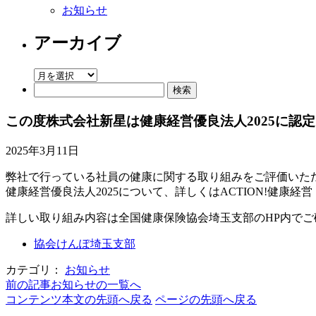
お知らせ
アーカイブ
ア
検
ー
索:
カ
イ
この度株式会社新星は健康経営優良法人2025に認
ブ
2025年3月11日
弊社で行っている社員の健康に関する取り組みをご評価いただ
健康経営優良法人2025について、詳しくはACTION!健康経営
詳しい取り組み内容は全国健康保険協会埼玉支部のHP内でご
協会けんぽ埼玉支部
カテゴリ：
お知らせ
前の記事
お知らせの一覧へ
コンテンツ本文の先頭へ戻る
ページの先頭へ戻る