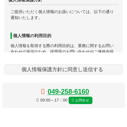
ご提供いただく個人情報のお扱いについては、以下の通り
通知いたします。
個人情報の利用目的
個人情報を取得する際の利用目的は、業務に関するお問い
合わせの返信のため、採用等のお問い合わせやご連絡内容
を正確に把握し、対処するためです。
個人情報の第三への提供
コ
ペ
当個人情報を法令に基づく場合を除いて、本人の同意を得
ン
ー
049-258-6160
ることなく第三者に提供することはありません。
テ
ジ
ン
の
09:00～17：00
お問合せ
ツ
先
個人情報の扱いでの注意事項
本
頭
文
へ
入力シート項目以外の情報は任意です。ただし該当情報が
の
戻
提供されない場合は、お問い合わせや質問に適切にお応え