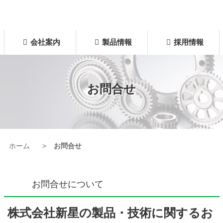
コ
ン
テ
ン
株式会社 新星
会社案内
製品情報
採用情報
ツ
本
文
へ
お問合せ
ス
キ
ッ
プ
ホーム
お問合せ
お問合せについて
株式会社新星の製品・技術に関するお