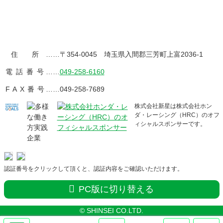
先
る
できない場合や、当社で提供しているサービスを適切にご
頭
利用できない場合がございます。
へ
戻
株式会社新星
る
株式会社新星
住所
……〒354-0045 埼玉県入間郡三芳町上富2036-1
電話番号
……
049-258-6160
FAX番号
……049-258-7689
株式会社新星は株式会社ホン
ダ・レーシング（HRC）のオフ
ィシャルスポンサーです。
認証番号をクリックして頂くと、認証内容をご確認いただけます。
PC版に切り替える
© SHINSEI CO.LTD.