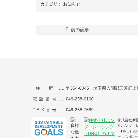
カテゴリ：
お知らせ
前の記事
コ
ペ
ン
ー
テ
ジ
ン
の
ツ
先
本
頭
文
へ
の
戻
株式会社新星
住所
……〒354-0045 埼玉県入間郡三芳町上富2
先
る
頭
電話番号
……
049-258-6160
へ
戻
FAX番号
……049-258-7689
る
株式会社新
社ホンダ・
（HRC）の
ャルスポン