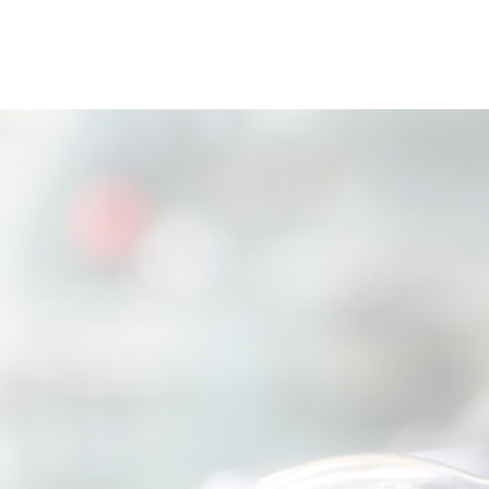
コ
ン
テ
ン
株式会社 新星
ツ
本
文
へ
ス
キ
ッ
プ