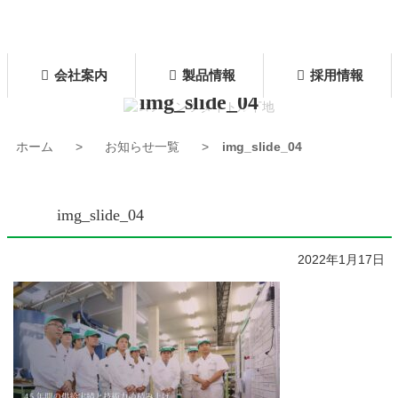
コ
ン
株式会社 新星
テ
ン
会社案内
製品情報
採用情報
ツ
img_slide_04
本
文
へ
ホーム
お知らせ一覧
img_slide_04
ス
キ
ッ
プ
img_slide_04
2022年1月17日