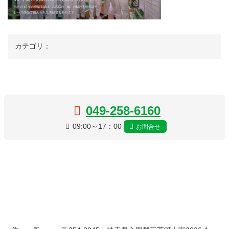
カテゴリ：
コ
ペ
ン
ー
テ
ジ
049-258-6160
ン
の
09:00～17：00
お問合せ
ツ
先
本
頭
文
へ
の
戻
先
る
頭
へ
戻
る