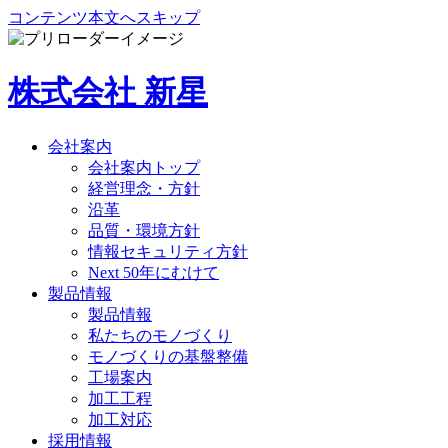
コンテンツ本文へスキップ
株式会社 新星
会社案内
会社案内トップ
経営理念・方針
沿革
品質・環境方針
情報セキュリティ方針
Next 50年にむけて
製品情報
製品情報
私たちのモノづくり
モノづくりの基盤整備
工場案内
加工工程
加工対応
採用情報